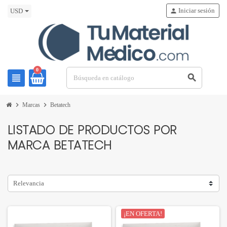
Iniciar sesión
person
USD
0
view_headline
search
chevron_right
chevron_right
Marcas
Betatech
LISTADO DE PRODUCTOS POR
MARCA BETATECH
Relevancia
¡EN OFERTA!