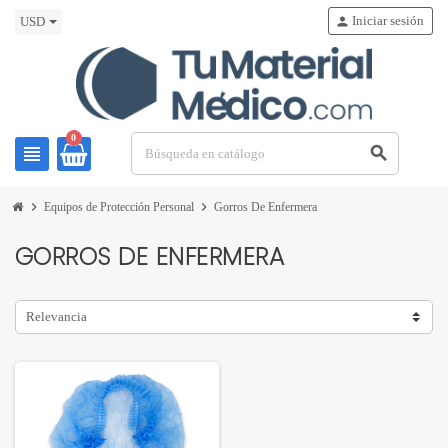
Iniciar sesión
person
USD
0
view_headline
search
chevron_right
chevron_right
Equipos de Protección Personal
Gorros De Enfermera
GORROS DE ENFERMERA
Relevancia