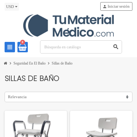
Iniciar sesión
person
USD
0
view_headline
search
chevron_right
chevron_right
Seguridad En El Baño
Sillas de Baño
SILLAS DE BAÑO
Relevancia