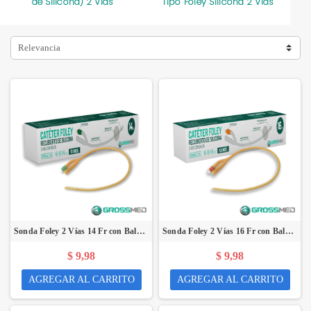
de Silicona) 2 Vías
Tipo Foley Silicona 2 Vías
T
Relevancia
Sonda Foley 2 Vías 14 Fr con Balón de 5-15 mL (Recubierta de Silicona) (E) - Caja x 10 Unidades - GROSSMED
Sonda Foley 2 Vías 16 Fr con Balón de 5-15 mL (Recubierta de Silicona) (E) - Caja x 10 Unidades - GROSSMED
$ 9,98
$ 9,98
AGREGAR AL CARRITO
AGREGAR AL CARRITO