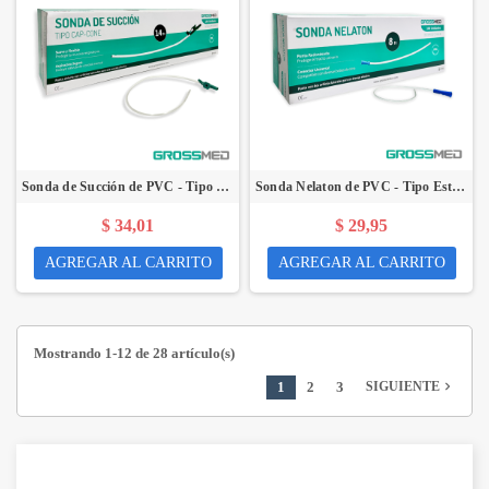
Sonda de Succión de PVC - Tipo Cap-Cone 14 Fr (E) - Caja x 100 Unidades - GROSSMED
Sonda Nelaton de PVC - Tipo Estándar 8 Fr (E) - Caja X 100 Unidades - GROSSMED
$ 34,01
$ 29,95
AGREGAR AL CARRITO
AGREGAR AL CARRITO
Mostrando 1-12 de 28 artículo(s)
1
2
3
navigate_next
SIGUIENTE