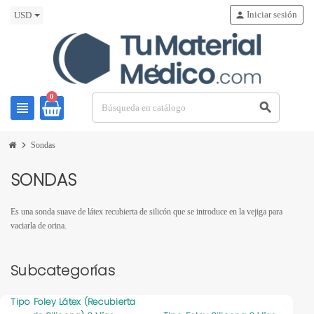
Iniciar sesión
person
USD
0
view_headline
search
chevron_right
Sondas
SONDAS
Es una sonda suave de látex recubierta de silicón que se introduce en la vejiga para
vaciarla de orina.
Subcategorías
Tipo Foley Látex (Recubierta