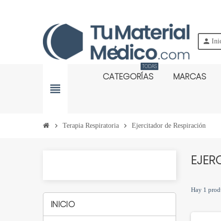
person
Ini
TODAS
CATEGORÍAS
MARCAS
view_headline
chevron_right
Terapia Respiratoria
chevron_right
Ejercitador de Respiración
EJER
Hay 1 prod
INICIO