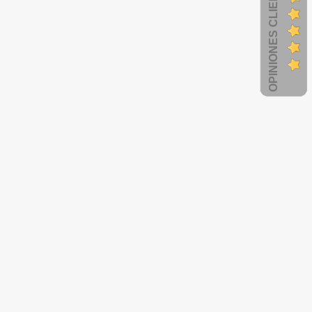
OPINIONES CLIENTES
Tubos de Recolección de Sangre de
Tubos de Recolección de Sangre
T (2,7 mL) - Tapa Azul (Citrato de
PET (4 mL) - Tapa Morada (E
Sodio) - Gradilla x 100 Unidades -
K2) - Gradilla x 100 Unidades 