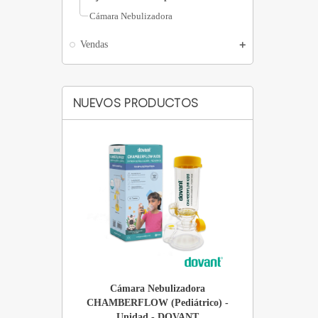
Cámara Nebulizadora
Vendas
NUEVOS PRODUCTOS
e Sangre de
Cámara Nebulizadora
Cáma
 Roja (Sin
CHAMBERFLOW (Pediátrico) -
CHAMBERFLOW
100 Unidades -
Unidad - DOVANT