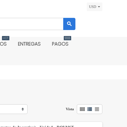
USD
search
HOT
$$$$
DOS
ENTREGAS
PAGOS
view_comfy
view_list
view_headline
Vista