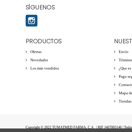
SÍGUENOS
Instagram
PRODUCTOS
NUEST
Ofertas
Envío
Novedades
Término
Los más vendidos
¿Que es
Pago se
Contacte
Mapa del
Tiendas
Copyright © 2022 TUMATMED FARMA, C.A.
| RIF J407005146 | Todo