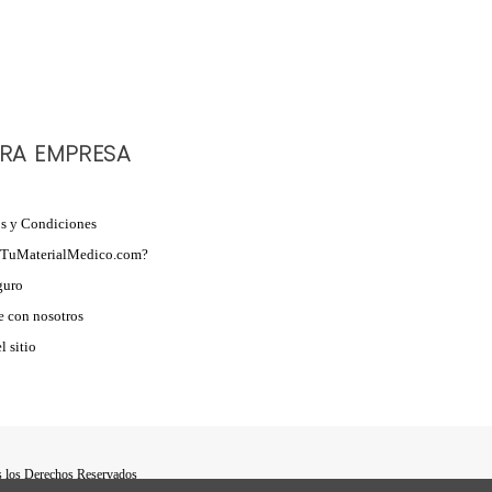
RA EMPRESA
s y Condiciones
 TuMaterialMedico.com?
guro
 con nosotros
 sitio
s los Derechos Reservados