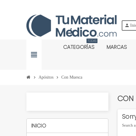
person
Ini
TODAS
CATEGORÍAS
MARCAS
view_headline
chevron_right
Apósitos
chevron_right
Con Muesca
CON
Sorr
INICIO
Search a