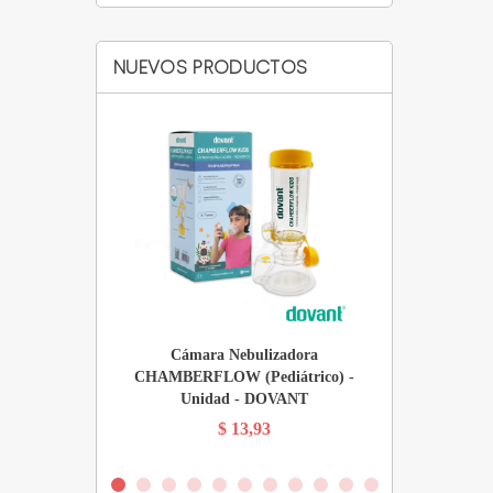
NUEVOS PRODUCTOS
e Sangre de
Cámara Nebulizadora
Cáma
 Roja (Sin
CHAMBERFLOW (Pediátrico) -
CHAMBERFLOW
100 Unidades -
Unidad - DOVANT
D
$ 13,93