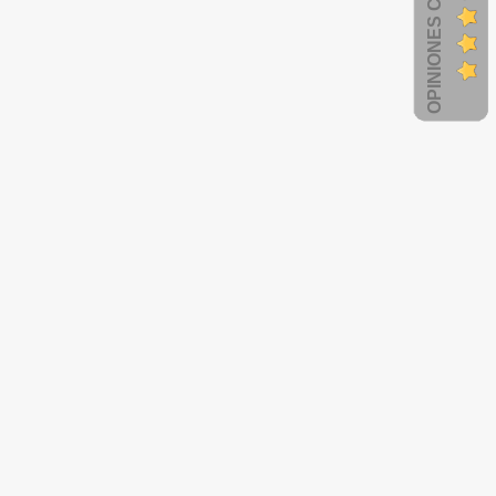
OPINIONES CLIENTES
Tubos de Recolección de Sangre de
Tubos de Recolección de Sangre
T (2,7 mL) - Tapa Azul (Citrato de
PET (4 mL) - Tapa Morada (E
Sodio) - Gradilla x 100 Unidades -
K2) - Gradilla x 100 Unidades 
GROSSMED
GROSSMED
$ 13,57
$ 12,67