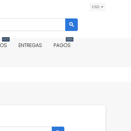
USD
search
HOT
$$$$
DOS
ENTREGAS
PAGOS