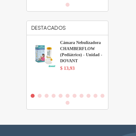
DESTACADOS
Recolección
Cámara Nebulizadora
 de Vidrio (6
CHAMBERFLOW
a Roja (Sin
(Pediátrico) - Unidad -
) - Gradilla x
DOVANT
des -
$ 13,93
MED