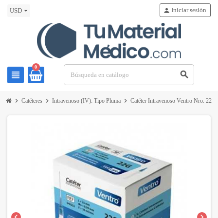
Iniciar sesión
person
USD
0
view_headline
search
chevron_right
chevron_right
chevron_right
Catéteres
Intravenoso (IV): Tipo Pluma
Catéter Intravenoso Ventro Nro. 22 
chevron_left
chevron_right