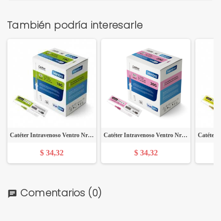
También podría interesarle
Catéter Intravenoso Ventro Nro 18 (E) - Caja x 50 Unidades - VEINCARE
Catéter Intravenoso Ventro Nro. 20 (E) - Caja x 50 Unidades - VEINCARE
$ 34,32
$ 34,32
Comentarios
(0)
chat