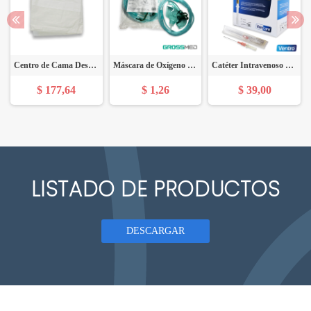
Centro de Cama Descartable - Bulto x 300 Unds - DESCART
Máscara de Oxígeno Tamaño Estándar (Adulto) - Concentración Media - Unidad - GROSSMED
Catéter Intravenoso Ventro Nro. 14 (E) - Caja x 50 Unidades - VEINCARE
$ 177,64
$ 1,26
$ 39,00
LISTADO DE PRODUCTOS
DESCARGAR