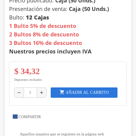
Precio publicado:
Caja (50 Unds.)
Presentación de venta:
Caja (50 Unds.)
Bulto:
12 Cajas
1 Bulto 5% de descuento
2 Bultos 8% de descuento
3 Bultos 16% de descuento
Nuestros precios incluyen IVA
$ 34,32
Impuestos incluidos
shopping_cart
AÑADIR AL CARRITO
remove
add
COMPARTIR
Aquellos usuarios que se registren en la página web