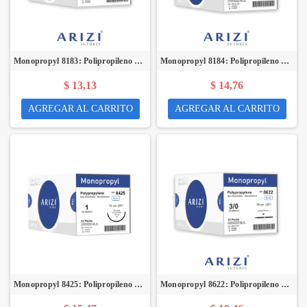
Monopropyl 8183: Polipropileno 4/0 - 75 cm, Aguja de 3/8 Corte Inverso 19 mm - Caja x 12 Unidades - ARIZI
Monopropyl 8184: Polipropileno 3/0 - 75 cm, Aguja de 3/8 Corte Inverso 24 mm - Caja x 12 Unidades - ARIZI
$ 13,13
$ 14,76
AGREGAR AL CARRITO
AGREGAR AL CARRITO
Monopropyl 8425: Polipropileno 1 - 75 cm, Aguja de 1/2 Círculo Punta Cónica 36 mm - Caja x 12 Unidades - ARIZI
Monopropyl 8622: Polipropileno 3/0 - 75 cm, Aguja Recta de Corte Inverso 60 mm - Caja x 12 Unidades - ARIZI