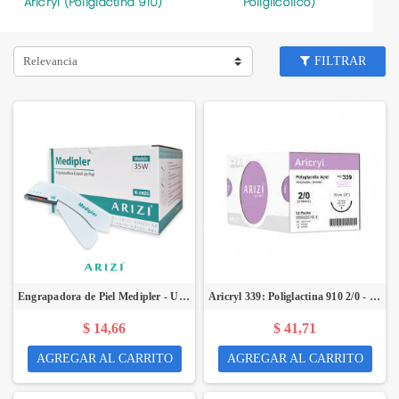
Aricryl (Poliglactina 910)
Poliglicólico)
Relevancia
FILTRAR
Engrapadora de Piel Medipler - Unidad - ARIZI
Aricryl 339: Poliglactina 910 2/0 - 70 cm, Aguja de 1/2 Círculo Punta Cónica 36 mm - Caja x 12 Unidades - ARIZI
$ 14,66
$ 41,71
AGREGAR AL CARRITO
AGREGAR AL CARRITO