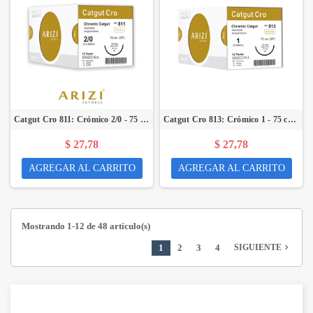
Catgut Cro 811: Crómico 2/0 - 75 cm, Aguja de 1/2 Círculo Punta Cónica 36 mm - Caja x 12 Unidades - ARIZI
Catgut Cro 813: Crómico 1 - 75 cm, Aguja de 1/2 Círculo Punta Cónica 37 mm - Caja x 12 Unidades - ARIZI
$ 27,78
$ 27,78
AGREGAR AL CARRITO
AGREGAR AL CARRITO
Mostrando 1-12 de 48 artículo(s)
1
2
3
4
navigate_next
SIGUIENTE