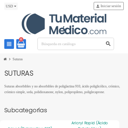
Iniciar sesión
person
USD
0
view_headline
search
chevron_right
Suturas
SUTURAS
Suturas absorbibles y no absorbibles de poliglactina 910, ácido poliglicólico, crómico,
crómico simple, seda, polidioxanone, nylon, polipropileno, poliglecaprone.
Subcategorías
Aricryl Rapid (Ácido