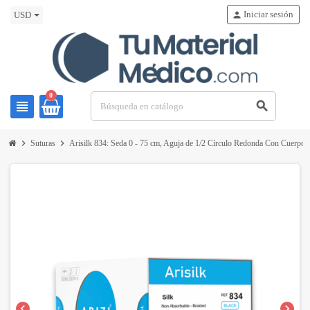
Iniciar sesión
person
USD
0
view_headline
search
chevron_right
chevron_right
Suturas
Arisilk 834: Seda 0 - 75 cm, Aguja de 1/2 Círculo Redonda Con Cuerpo
chevron_left
chevron_right