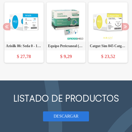
Arisilk 86: Seda 0 - 10 x 75 cm, Sin Aguja - Caja x 12 Unidades - ARIZI
Equipo Pericraneal (Scalp) 23G (E) - Caja x 100 Unidades - GROSSMED
Catgut Sim 845 Catgut Simple 1, 70 cm, Aguja de 1/2 Círculo de Punta Cónica 37 mm - Caja x 12 Unidades - ARIZI
$ 27,78
$ 9,29
$ 23,52
LISTADO DE PRODUCTOS
DESCARGAR