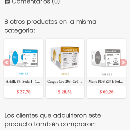
Comentarios
(0)
chat
8 otros productos en la misma
categoría:
Arisilk 87: Seda 1 - 10x75 cm, Sin Aguja - Caja x 12 Unidades - ARIZI
Catgut Cro 203: Crómico 4/0 - 70 cm, Aguja de 1/2 Círculo Punta Cónica 17 mm - Caja x 12 Unidades - ARIZI
Mono PDS Z341: Polidioxanone 1 - 70 cm, Aguja de 1/2 Círculo de Punta Cónica 37 mm - Caja x 12 Unidades - ARIZI
$ 27,78
$ 28,51
$ 60,26
Los clientes que adquirieron este
producto también compraron: