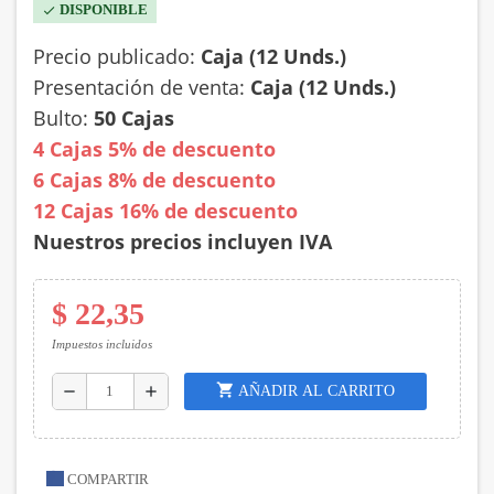
DISPONIBLE
check
Precio publicado:
Caja (12 Unds.)
Presentación de venta:
Caja (12 Unds.)
Bulto:
50 Cajas
4 Cajas 5% de descuento
6 Cajas 8% de descuento
12
Cajas 16% de descuento
Nuestros precios incluyen IVA
$ 22,35
Impuestos incluidos
shopping_cart
AÑADIR AL CARRITO
remove
add
COMPARTIR