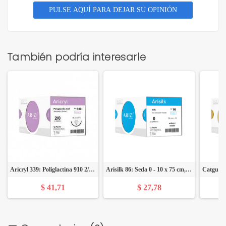
PULSE AQUÍ PARA DEJAR SU OPINIÓN
También podría interesarle
Aricryl 339: Poliglactina 910 2/0 - 70 cm, Aguja de 1/2 Círculo Punta Cónica 36 mm - Caja x 12 Unidades - ARIZI
Arisilk 86: Seda 0 - 10 x 75 cm, Sin Aguja - Caja x 12 Unidades - ARIZI
$ 41,71
$ 27,78