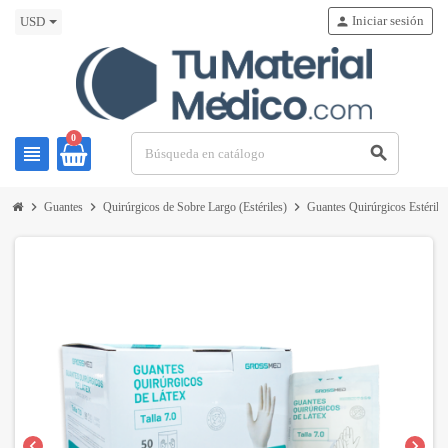
Iniciar sesión
person
USD
0
view_headline
search
chevron_right
chevron_right
chevron_right
Guantes
Quirúrgicos de Sobre Largo (Estériles)
Guantes Quirúrgicos Estérile
chevron_left
chevron_right