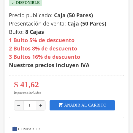
DISPONIBLE
check
Precio publicado:
Caja (50 Pares)
Presentación de venta:
Caja (
50 Pares
)
Bulto:
8 Cajas
1 Bulto 5% de descuento
2 Bultos 8% de descuento
3 Bultos 16% de descuento
Nuestros precios incluyen IVA
$ 41,62
Impuestos incluidos
shopping_cart
AÑADIR AL CARRITO
remove
add
COMPARTIR