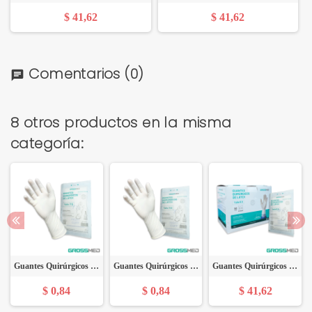
$ 41,62
$ 41,62
Comentarios
(0)
chat
8 otros productos en la misma
categoría:
Guantes Quirúrgicos Estériles de Látex, Sin Polvo, Sobre Largo (Talla 7.5) - Caja x 50 Pares - GROSSMED
Guantes Quirúrgicos Estériles de Látex, Sin Polvo, Sobre Largo (Talla 7.0) - Par - GROSSMED
Guantes Quirúrgicos Estériles de Látex, Sin Polvo, Sobre Largo (Talla 6.5) - Caja x 50 Pares - GROSSMED
$ 0,84
$ 0,84
$ 41,62