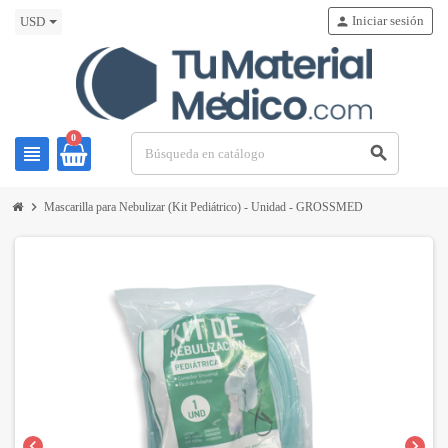
Iniciar sesión
person
USD
0
view_headline
search
chevron_right
Mascarilla para Nebulizar (Kit Pediátrico) - Unidad - GROSSMED
chevron_left
chevron_right