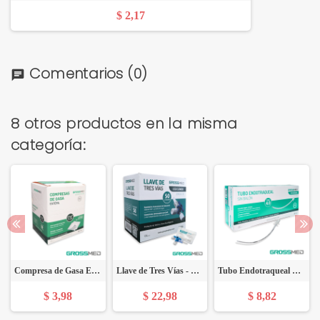
$ 2,17
Comentarios
(0)
chat
8 otros productos en la misma
categoría:
Compresa de Gasa Estéril 2"x 2" - Caja x 25 Sobres X 2 Unidades - GROSSMED
Llave de Tres Vías - Caja X 50 Unidades - GROSSMED
Tubo Endotraqueal Estándar Sin Balón 4,0 mm (E) - Caja x 10 Unidades - GROSSMED
$ 3,98
$ 22,98
$ 8,82