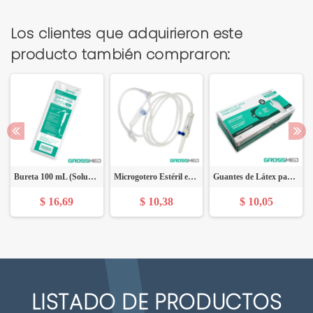
Los clientes que adquirieron este
producto también compraron:
Bureta 100 mL (Solucet) (E) - Paquete x 10 Unidades - GROSSMED
Microgotero Estéril en Y (60 Gotas) (E) - Paquete x 25 Unidades - GROSSMED
Guantes de Látex para Examen (Ligeramente Empolvados) - Talla M - Caja x 100 Unidades - GROSSMED
$ 16,69
$ 10,38
$ 10,05
LISTADO DE PRODUCTOS