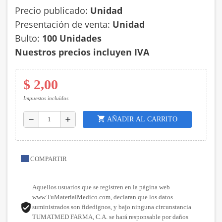
Precio publicado:
Unidad
Presentación de venta:
Unidad
Bulto:
100 Unidades
Nuestros precios incluyen IVA
$ 2,00
Impuestos incluidos
shopping_cart
AÑADIR AL CARRITO
remove
add
COMPARTIR
Aquellos usuarios que se registren en la página web
www.TuMaterialMedico.com, declaran que los datos
suministrados son fidedignos, y bajo ninguna circunstancia
TUMATMED FARMA, C.A. se hará responsable por daños