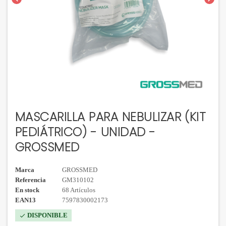
MASCARILLA PARA NEBULIZAR (KIT
PEDIÁTRICO) - UNIDAD -
GROSSMED
Marca
GROSSMED
Referencia
GM310102
En stock
68 Artículos
EAN13
7597830002173
DISPONIBLE
check