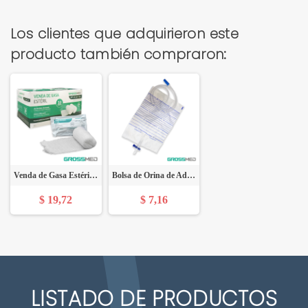
Los clientes que adquirieron este
producto también compraron:
Venda de Gasa Estéril Para Quemaduras 4,5" x 4,1 Yardas - Caja x 10 Unidades - GROSSMED
Bolsa de Orina de Adulto con Válvula T (2.000 mL) - Paquete x 10 Unidades - GROSSMED
$ 19,72
$ 7,16
LISTADO DE PRODUCTOS