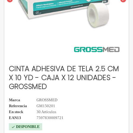
CINTA ADHESIVA DE TELA 2.5 CM
X 10 YD - CAJA X 12 UNIDADES -
GROSSMED
Marca
GROSSMED
Referencia
GM150201
En stock
30 Artículos
EAN13
7597830009721
DISPONIBLE
check