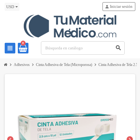
Iniciar sesión
person
USD
0
view_headline
search
chevron_right
chevron_right
chevron_right
Adhesivos
Cinta Adhesiva de Tela (Microporosa)
Cinta Adhesiva de Tela 2.
chevron_left
chevron_right