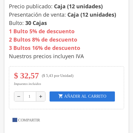
Precio publicado:
Caja (12 unidades)
Presentación de venta:
Caja (12 unidades)
Bulto:
30 Cajas
1 Bulto 5% de descuento
2 Bultos 8% de descuento
3 Bultos 16% de descuento
Nuestros precios incluyen IVA
$ 32,57
($ 5,43 por Unidad)
Impuestos incluidos
shopping_cart
AÑADIR AL CARRITO
remove
add
COMPARTIR