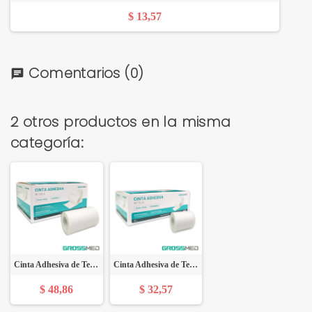
$ 13,57
Comentarios
(0)
chat
2 otros productos en la misma
categoría:
Cinta Adhesiva de Tela 7.5 cm x 10 yd - Caja x 6 Unidades - GROSSMED
Cinta Adhesiva de Tela 5 cm x 10 yd - Caja x 6 Unidades - GROSSMED
$ 48,86
$ 32,57